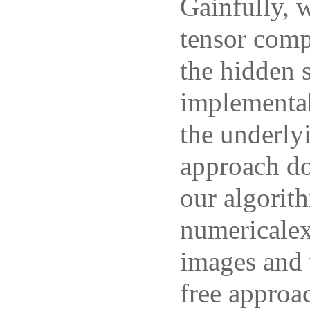
Gainfully, 
tensor comp
the hidden 
implementab
the underly
approach do
our algorit
numericalex
images and 
free approa