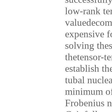
low-rank te
valuedecomp
expensive fo
solving the
thetensor-te
establish t
tubal nuclea
minimum oft
Frobenius n