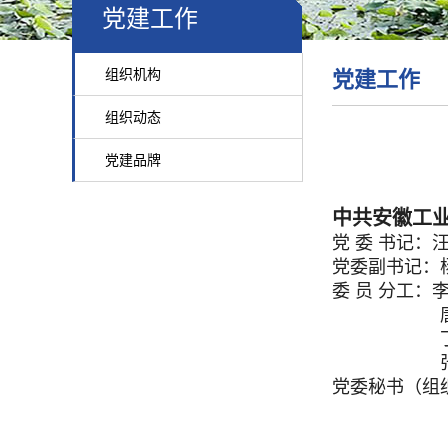
党建工作
组织机构
党建工作
组织动态
党建品牌
中共安徽工
党 委 书记：
党委副书记：杨
委 员 分工：
唐绪兵
丁守军
张 涛
党委秘书（组织